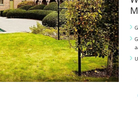
M
G
G
a
U