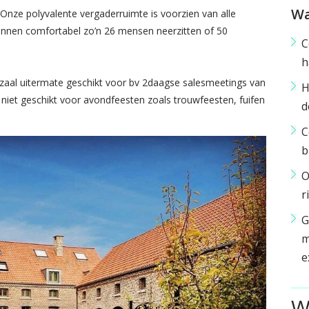
Wa
Onze polyvalente vergaderruimte is voorzien van alle
kunnen comfortabel zo’n 26 mensen neerzitten of 50
C
h
zaal uitermate geschikt voor bv 2daagse salesmeetings van
H
 niet geschikt voor avondfeesten zoals trouwfeesten, fuifen
d
C
b
O
r
G
m
e
W