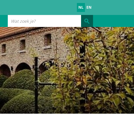
NL
EN
Wat
zoek
je?