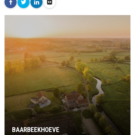
facebook
twitter
linkedin
flickr
BAARBEEKHOEVE