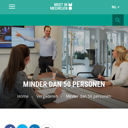
NL
Toggle
navigation
Meet
in
Mechelen
MINDER DAN 50 PERSONEN
Home
Vergaderen
Minder dan 50 personen