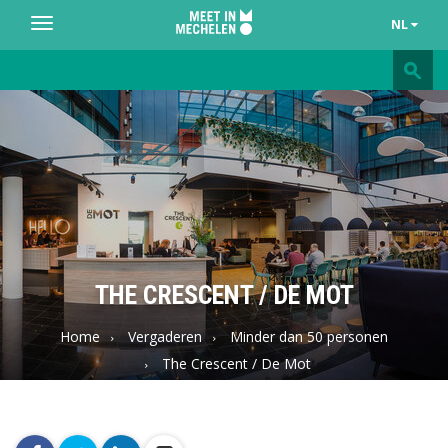
NL
Toggle
navigation
Meet
in
Mechelen
THE CRESCENT / DE MOT
Home
Vergaderen
Minder dan 50 personen
The Crescent / De Mot