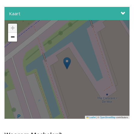
Kaart
+
−
Leaflet
|
©
OpenStreetMap
contributors