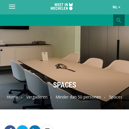
NL
Toggle
navigation
Meet
in
Mechelen
SPACES
Home
Vergaderen
Minder dan 50 personen
Spaces