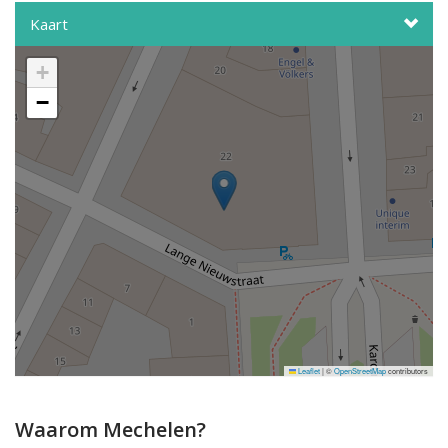
Kaart
+
−
Leaflet
|
©
OpenStreetMap
contributors
Waarom Mechelen?