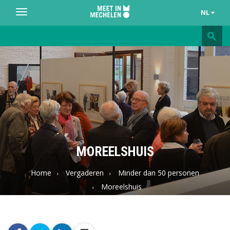
NL
Toggle
navigation
Meet
in
Mechelen
MOREELSHUIS
Home
Vergaderen
Minder dan 50 personen
Moreelshuis