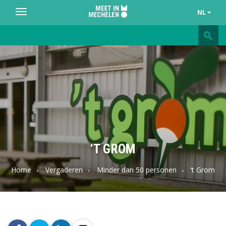
NL
Toggle
navigation
Meet
in
Mechelen
‘T GROM
Home
Vergaderen
Minder dan 50 personen
‘t Grom