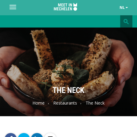
NL
Toggle
navigation
Meet
in
Mechelen
THE NECK
Home
Restaurants
The Neck