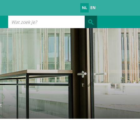
NL
EN
Wat
zoek
je?
t