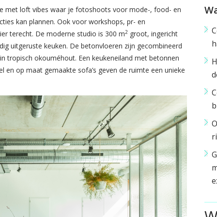
Wa
te met loft vibes waar je fotoshoots voor mode-, food- en
cties kan plannen. Ook voor workshops, pr- en
C
2
ier terecht. De moderne studio is 300 m
groot, ingericht
h
edig uitgeruste keuken. De betonvloeren zijn gecombineerd
in tropisch okouméhout. Een keukeneiland met betonnen
H
el en op maat gemaakte sofa’s geven de ruimte een unieke
d
C
b
O
r
G
m
e
W