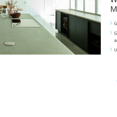
M
G
G
a
U