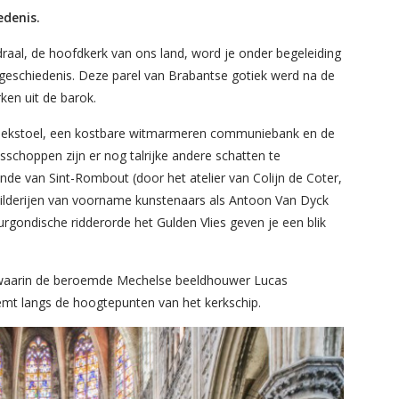
edenis.
aal, de hoofdkerk van ons land, word je onder begeleiding
eschiedenis. Deze parel van Brabantse gotiek werd na de
ken uit de barok.
reekstoel, een kostbare witmarmeren communiebank en de
hoppen zijn er nog talrijke andere schatten te
de van Sint-Rombout (door het atelier van Colijn de Coter,
childerijen van voorname kunstenaars als Antoon Van Dyck
gondische ridderorde het Gulden Vlies geven je een blik
 waarin de beroemde Mechelse beeldhouwer Lucas
emt langs de hoogtepunten van het kerkschip.