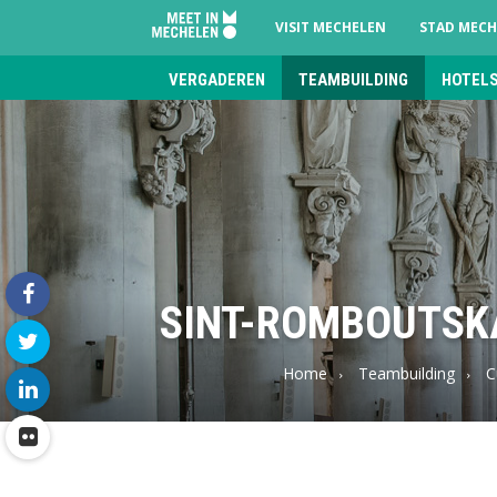
VISIT MECHELEN
STAD MECH
VERGADEREN
TEAMBUILDING
HOTEL
Meet
in
Mechelen
SINT-ROMBOUTSKA
facebook
Home
Teambuilding
C
twitter
linkedin
flickr