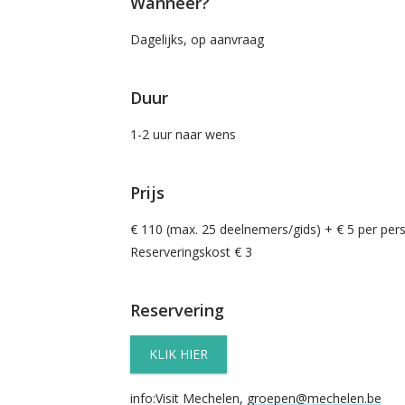
Wanneer?
Dagelijks, op aanvraag
Duur
1-2 uur naar wens
Prijs
€ 110 (max. 25 deelnemers/gids) + € 5 per per
Reserveringskost € 3
Reservering
KLIK HIER
info:Visit Mechelen,
groepen@mechelen.be