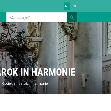
NL
EN
Wat
zoek
je?
AROK IN HARMONIE
- Gotiek en barok in harmonie