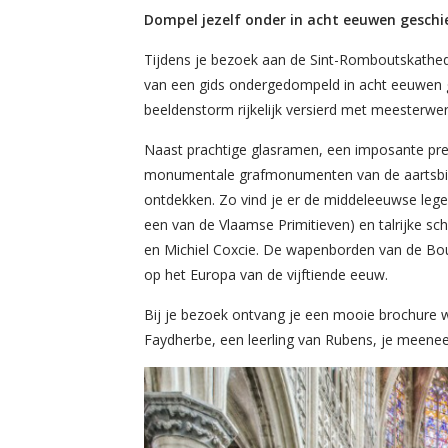
Dompel jezelf onder in acht eeuwen geschi
Tijdens je bezoek aan de Sint-Romboutskathedr
van een gids ondergedompeld in acht eeuwen g
beeldenstorm rijkelijk versierd met meesterwer
Naast prachtige glasramen, een imposante p
monumentale grafmonumenten van de aartsbissc
ontdekken. Zo vind je er de middeleeuwse legen
een van de Vlaamse Primitieven) en talrijke s
en Michiel Coxcie. De wapenborden van de Bour
op het Europa van de vijftiende eeuw.
Bij je bezoek ontvang je een mooie brochure
Faydherbe, een leerling van Rubens, je meene