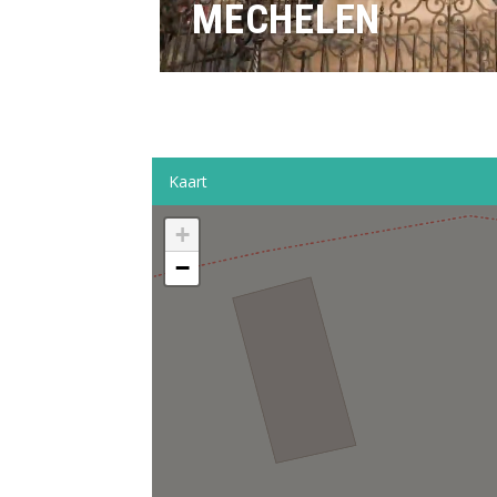
Kaart
+
−