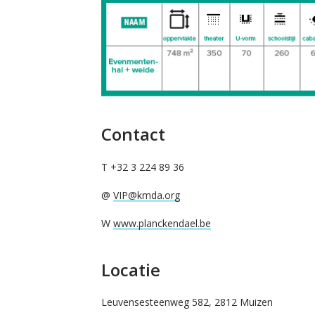
Contact
T +32 3 224 89 36
@
VIP@kmda.org
W
www.planckendael.be
Locatie
Leuvensesteenweg 582, 2812 Muizen