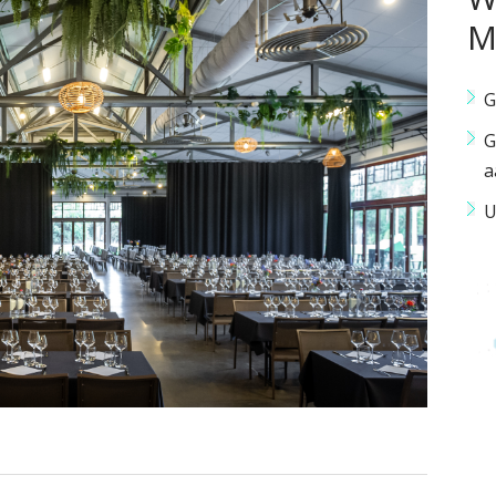
M
G
G
a
U