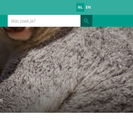
NL
EN
Wat
zoek
je?
el