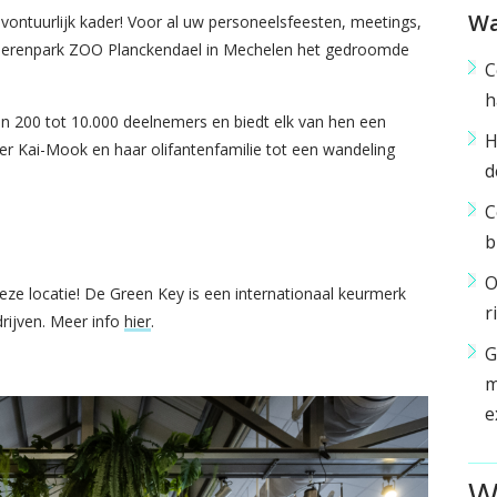
Wa
avontuurlijk kader! Voor al uw personeelsfeesten, meetings,
s dierenpark ZOO Planckendael in Mechelen het gedroomde
C
h
an 200 tot 10.000 deelnemers en biedt elk van hen een
H
er Kai-Mook en haar olifantenfamilie tot een wandeling
d
C
b
O
e locatie! De Green Key is een internationaal keurmerk
r
drijven. Meer info
hier
.
G
m
e
W