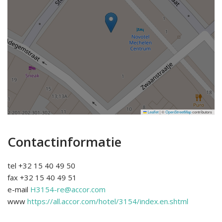
Leaflet
|
©
OpenStreetMap
contributors
Contactinformatie
tel
+32 15 40 49 50
fax
+32 15 40 49 51
e-mail
H3154-re@accor.com
www
https://all.accor.com/hotel/3154/index.en.shtml