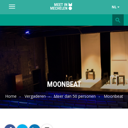
NL
Toggle
navigation
Meet
in
Mechelen
MOONBEAT
Home
Vergaderen
Meer dan 50 personen
Moonbeat