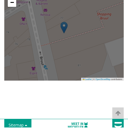
−
Leaflet
|
©
OpenStreetMap
contributors
Sitemap