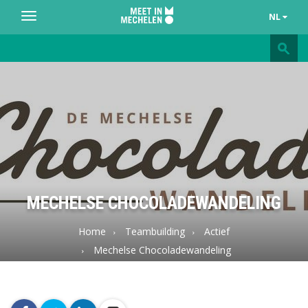
NL
Toggle
navigation
Meet
in
Mechelen
MECHELSE CHOCOLADEWANDELING
Home
Teambuilding
Actief
Mechelse Chocoladewandeling