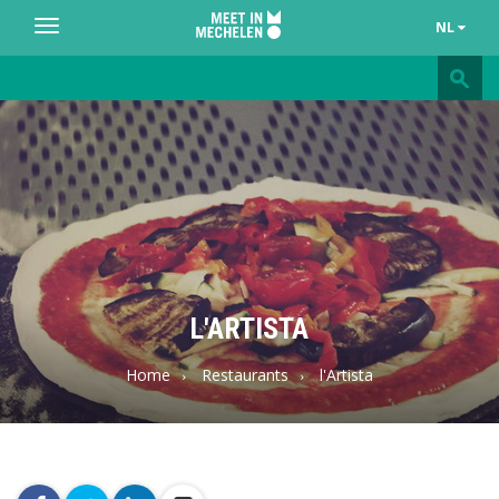
NL
Toggle
navigation
Meet
in
Mechelen
L'ARTISTA
Home
Restaurants
l'Artista