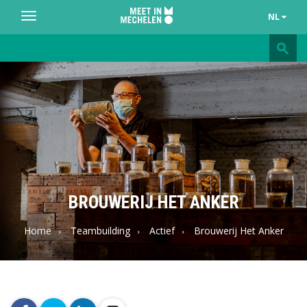
NL
Toggle
navigation
Meet
in
Mechelen
BROUWERIJ HET ANKER
Home
Teambuilding
Actief
Brouwerij Het Anker