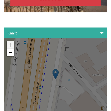
Kaart
+
−