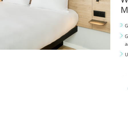
M
G
G
a
U