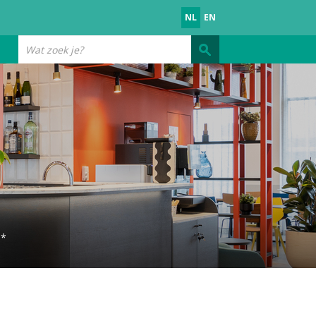
NL
EN
Wat
zoek
je?
**