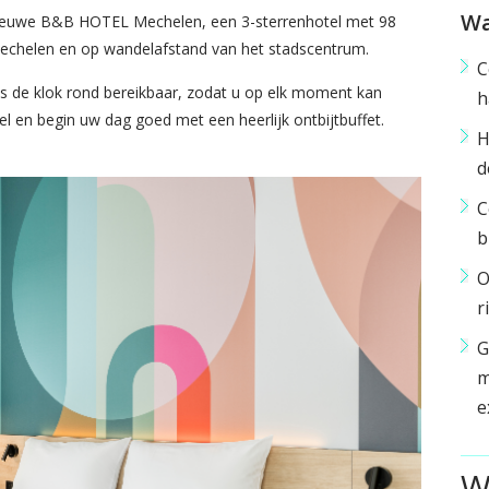
Wa
 nieuwe B&B HOTEL Mechelen, een 3-sterrenhotel met 98
n Mechelen en op wandelafstand van het stadscentrum.
C
s de klok rond bereikbaar, zodat u op elk moment kan
h
tel en begin uw dag goed met een heerlijk ontbijtbuffet.
H
d
C
b
O
r
G
m
e
W