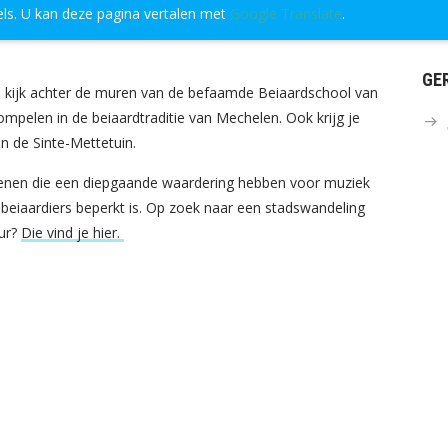
els. U kan deze pagina vertalen met
Google Translate
.
GE
eve kijk achter de muren van de befaamde Beiaardschool van
ompelen in de beiaardtraditie van Mechelen. Ook krijg je
n de Sinte-Mettetuin.
genen die een diepgaande waardering hebben voor muziek
 beiaardiers beperkt is. Op zoek naar een stadswandeling
uur?
Die vind je hier.