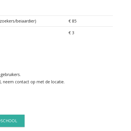
zoekers/beiaardier)
€ 85
€ 3
lgebruikers.
, neem contact op met de locatie.
RDSCHOOL