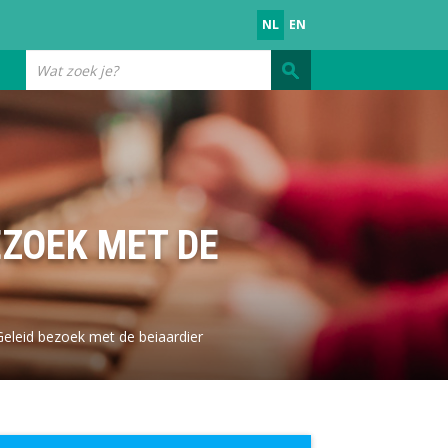
NL
EN
Wat
zoek
je?
EZOEK MET DE
eleid bezoek met de beiaardier