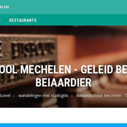
ELEN
S
RESTAURANTS
OL MECHELEN - GELEID B
BEIAARDIER
tureel
wandelingen met stadsgids
Beiaardschool Mechelen - G