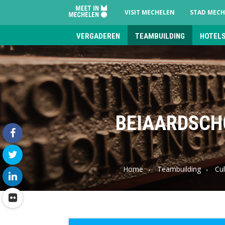
VISIT MECHELEN
STAD MECH
VERGADEREN
TEAMBUILDING
HOTEL
Meet
in
Mechelen
BEIAARDSCHO
facebook
Home
Teambuilding
Cul
twitter
linkedin
flickr